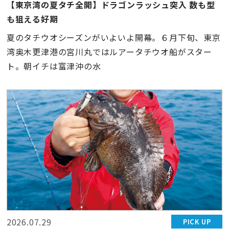
【東京湾の夏タチ全開】ドラゴンラッシュ突入 数も型
も狙える好期
夏のタチウオシーズンがいよいよ開幕。６月下旬、東京
湾奥木更津港の宮川丸ではルアータチウオ船がスター
ト。朝イチは富津沖の水
2026.07.29
PICK UP