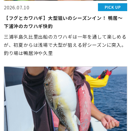
2026.07.10
PICK UP
【フグとカワハギ】大型狙いのシーズンイン！ 鴨居〜
下浦沖のカワハギ快釣
三浦半島久比里出船のカワハギは一年を通して楽しめる
が、初夏からは浅場で大型が狙える好シーズンに突入。
釣り場は鴨居沖や久里