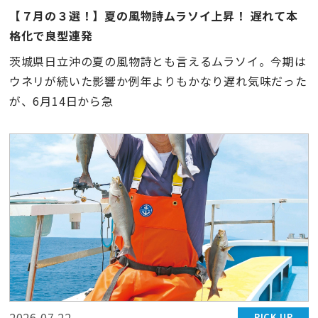
【７月の３選！】夏の風物詩ムラソイ上昇！ 遅れて本
格化で良型連発
茨城県日立沖の夏の風物詩とも言えるムラソイ。今期は
ウネリが続いた影響か例年よりもかなり遅れ気味だった
が、6月14日から急
2026.07.22
PICK UP