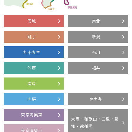
茨城
東北
銚子
新潟
九十九里
石川
外房
福井
南房
内房
南九州
東京湾奥東
大阪・和歌山・三重・愛
知・遠州灘
東京湾奥西