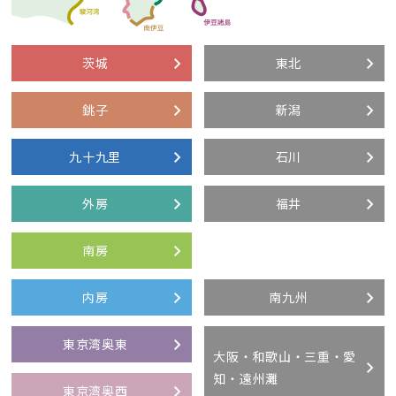
茨城
東北
銚子
新潟
九十九里
石川
外房
福井
南房
内房
南九州
東京湾奥東
大阪・和歌山・三重・愛
知・遠州灘
東京湾奥西