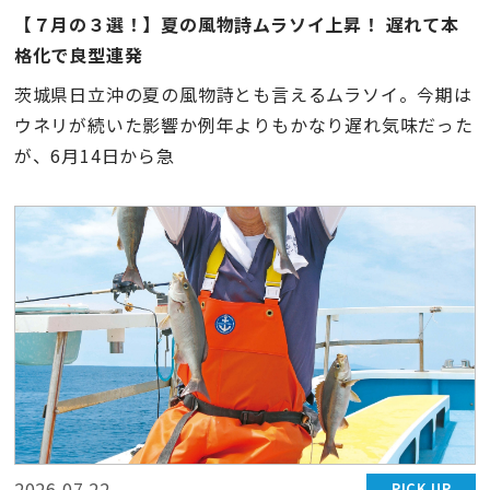
【７月の３選！】夏の風物詩ムラソイ上昇！ 遅れて本
格化で良型連発
茨城県日立沖の夏の風物詩とも言えるムラソイ。今期は
ウネリが続いた影響か例年よりもかなり遅れ気味だった
が、6月14日から急
2026.07.22
PICK UP