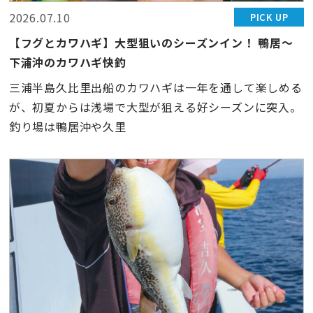
2026.07.10
PICK UP
【フグとカワハギ】大型狙いのシーズンイン！ 鴨居〜
下浦沖のカワハギ快釣
三浦半島久比里出船のカワハギは一年を通して楽しめる
が、初夏からは浅場で大型が狙える好シーズンに突入。
釣り場は鴨居沖や久里