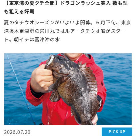
【東京湾の夏タチ全開】ドラゴンラッシュ突入 数も型
も狙える好期
夏のタチウオシーズンがいよいよ開幕。６月下旬、東京
湾奥木更津港の宮川丸ではルアータチウオ船がスター
ト。朝イチは富津沖の水
2026.07.29
PICK UP