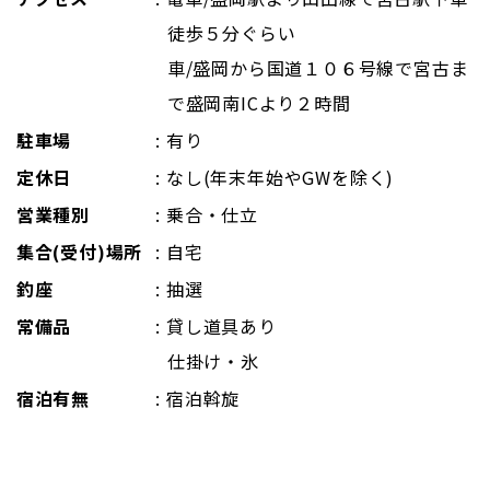
徒歩５分ぐらい
車/盛岡から国道１０６号線で宮古ま
で盛岡南ICより２時間
駐車場
: 有り
定休日
: なし(年末年始やGWを除く)
営業種別
: 乗合・仕立
集合(受付)場所
: 自宅
釣座
: 抽選
常備品
: 貸し道具あり
仕掛け・氷
宿泊有無
: 宿泊斡旋