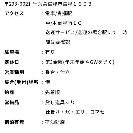
〒293-0021 千葉県富津市富津１６０３
アクセス
: 電車/青掘駅
車/木更津南ＩＣ
送迎サービス/送迎の場合駅にて 時
間は要確認
駐車場
: 有り
定休日
: 第3金曜(年末年始やGWを除く)
営業種別
: 乗合・仕立
集合(受付)場所
: 港
釣座
: 先着順
常備品
: 貸し道具あり
仕掛け・氷・エサ、コマセ
宿泊有無
: 宿泊斡旋