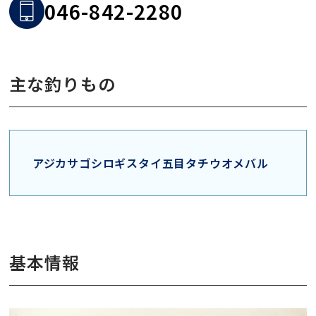
046-842-2280
主な釣りもの
アジ
カサゴ
シロギス
タイ五目
タチウオ
メバル
基本情報