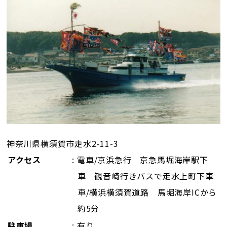
神奈川県横須賀市走水2-11-3
アクセス
: 電車/京浜急行 京急馬堀海岸駅下
車 観音崎行きバスで走水上町下車
車/横浜横須賀道路 馬堀海岸ICから
約5分
駐車場
: 有り