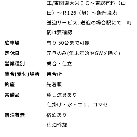
車/東関道大栄ＩＣ～東総有料（山
田）～Ｒ126（旭）～飯岡漁港
送迎サービス: 送迎の場合駅にて 時
間は要確認
駐車場
: 有り 50台まで可能
定休日
: 元旦のみ(年末年始やGWを除く)
営業種別
: 乗合・仕立
集合(受付)場所
: 待合所
釣座
: 先着順
常備品
: 貸し道具あり
仕掛け・氷・エサ、コマセ
宿泊有無
: 宿泊あり
宿泊斡旋