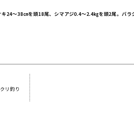
キ24～38㎝を頭18尾、シマアジ0.4～2.4㎏を頭2尾。
クリ釣り