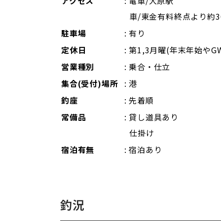
アクセス
: 電車/大原駅
車/東金有料終点より約3
駐車場
: 有り
定休日
: 第1,3月曜(年末年始やG
営業種別
: 乗合・仕立
集合(受付)場所
: 港
釣座
: 先着順
常備品
: 貸し道具あり
仕掛け
宿泊有無
: 宿泊あり
釣況