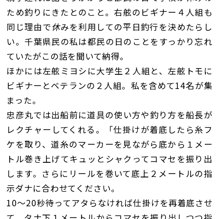
ため釣りにきたとのこと。右舷のビギナー４人組も
同じ理由で
休
みを利用しての平日釣行を決めたらし
い。千葉県民の私は都民の日のことをすっかり忘れ
ていたがこの話を聞いて納得。
ほかには左舷ミヨシに大学生２人組と、左舷トモに
ビギナーとベテランの２人組。私を含めて14名が集
まった。
忠彦丸では出船前に道具の使い方や釣り方を船長が
レクチャーしてくれる。「仕掛けが着底したら糸フ
ケを取り、道糸のマーカーを見ながら底から１メー
トル巻き上げてキュッとシャクってコマセを振り出
します。さらにリールを巻いて底上２メートルの指
示ダナに合わせてください。
10〜20秒待ってアタらなければ仕掛けを再着底させ
て、タナ下１メートルからコマセを振り出しつつ指