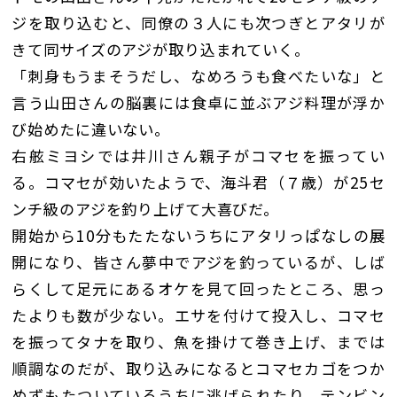
ジを取り込むと、同僚の３人にも次つぎとアタリが
きて同サイズのアジが取り込まれていく。
「刺身もうまそうだし、なめろうも食べたいな」と
言う山田さんの脳裏には食卓に並ぶアジ料理が浮か
び始めたに違いない。
右舷ミヨシでは井川さん親子がコマセを振ってい
る。コマセが効いたようで、海斗君（７歳）が25セ
ンチ級のアジを釣り上げて大喜びだ。
開始から10分もたたないうちにアタリっぱなしの展
開になり、皆さん夢中でアジを釣っているが、しば
らくして足元にあるオケを見て回ったところ、思っ
たよりも数が少ない。エサを付けて投入し、コマセ
を振ってタナを取り、魚を掛けて巻き上げ、までは
順調なのだが、取り込みになるとコマセカゴをつか
めずもたついているうちに逃げられたり、テンビン