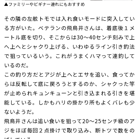
▲ファミリーやビギナー連れにもおすすめ
その隣の左舷トモでは入れ食いモードに突入してい
る方がいた。ベテランの飛鳥井さんは、着底後１メ
ートル底を切り、そこからは30〜40センチ刻みで上
へ上へとシャクり上げる、いわゆるライン引き釣法
で狙っているいう。これがうまくハマって連釣して
いるのだ。
この釣り方だとアジが上へとエサを追い、食ってか
らは反転して底に戻ろうとするのか、シャクった竿
が止められキュンキューンと引き込まれる引きを堪
能している。しかもハリの掛かり所もよくバレも少
ないようだ。
飛鳥井さんは追い食いを狙って20〜25センチ級のア
ジをほぼ毎回２点掛けで取り込み、断トツで数をの