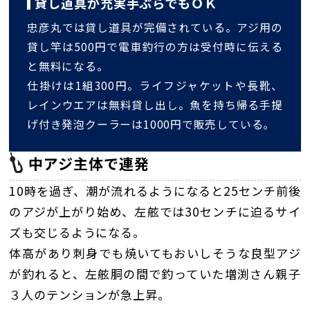
貸し道具が充実手ぶらでもＯＫ
忠彦丸では貸し道具が完備されている。アジ用の
貸し竿は500円で電車釣行の方は受付時に伝える
と無料になる。
仕掛けは1組300円。ライフジャケットや長靴、
レインウエアは無料貸し出し。魚を持ち帰る手提
げ付き発泡クーラーは1000円で販売している。
中アジ主体で連発
10時を過ぎ、潮が流れるようになると25センチ前後
のアジが上がり始め、左舷では30センチに迫るサイ
ズも交じるようになる。
体高があり刺身でも焼いてもおいしそうな良型アジ
が釣れると、左舷胴の間で釣っていた増渕さん親子
３人のテンションが急上昇。