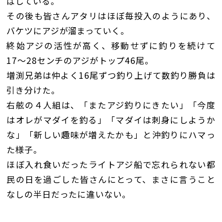
ばしている。
その後も皆さんアタリはほぼ毎投入のようにあり、
バケツにアジが溜まっていく。
終始アジの活性が高く、移動せずに釣りを続けて
17〜28センチのアジがトップ46尾。
増渕兄弟は仲よく16尾ずつ釣り上げて数釣り勝負は
引き分けた。
右舷の４人組は、「またアジ釣りにきたい」「今度
はオレがマダイを釣る」「マダイは刺身にしようか
な」「新しい趣味が増えたかも」と沖釣りにハマっ
た様子。
ほぼ入れ食いだったライトアジ船で忘れられない都
民の日を過ごした皆さんにとって、まさに言うこと
なしの半日だったに違いない。