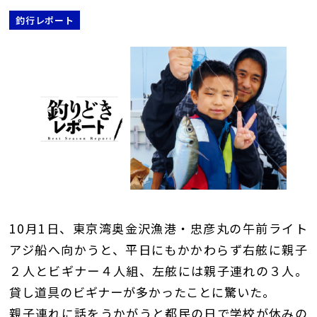
釣行レポート
10月1日、東京湾奥金沢漁港・忠彦丸の午前ライト
アジ船へ向かうと、平日にもかかわらず右舷に親子
２人とビギナー４人組、左舷には親子連れの３人。
貸し道具のビギナーが多かったことに驚いた。
親子連れに話をうかがうと都民の日で学校が休みの