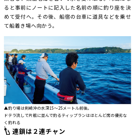
ると事前にノートに記入した名前の順に釣り座を決
めて受付へ。その後、船宿の台車に道具などを乗せ
て船着き場へ向かう。
▲釣り場は剣崎沖の水深15～25メートル前後。
ドテラ流しで片舷に並んで釣るティップランはほとんど席の優劣な
く釣れる
連鎖は２連チャン