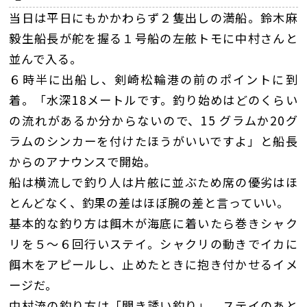
当日は平日にもかかわらず２隻出しの満船。鈴木麻
毅生船長が舵を握る１号船の左舷トモに中村さんと
並んで入る。
６時半に出船し、剣崎松輪港の前のポイントに到
着。「水深18メートルです。釣り始めはどのくらい
の流れがあるか分からないので、15 グラムか20グ
ラムのシンカーを付けたほうがいいですよ」と船長
からのアナウンスで開始。
船は横流しで釣り人は片舷に並ぶため席の優劣はほ
とんどなく、釣果の差はほぼ腕の差と言っていい。
基本的な釣り方は餌木が海底に着いたら巻きシャク
リを５〜６回行いステイ。シャクリの動きでイカに
餌木をアピールし、止めたときに抱き付かせるイメ
ージだ。
中村流の釣り方は「聞き誘い釣り」。ステイのあと