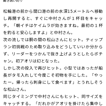
聞き誘い釣り
松輪港の前から間口港の前の水深15メートルへ移動
し再開すると、すぐに中村さんが１杯目をキャッ
チ。「朝イチはケイムラが効きますね。最初の１杯
を釣ると安心しますよ」と中村さん。
次の流しでは胴の間の松山さんにヒット。ティップ
ラン初挑戦のため取り込みをどうしていいか分から
ず、リーダーをつかんで抜き上げようとしたらボチ
ャン。初アオリは幻となった。
しかし次の投入で再びヒット。小型ではあったが船
長がタモ入れして今度こそ初物を手にした。「やっ
たー。帰ったら刺身にして食べます」とうれしそう
な松山さん。
同じタイミングで中村さんにもヒット、同サイズを
キャッチする。「だれかがアオリを掛けたら集中し