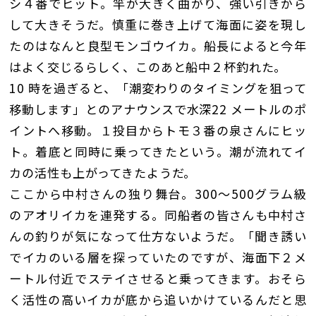
シ４番でヒット。竿が大きく曲がり、強い引きから
して大きそうだ。慎重に巻き上げて海面に姿を現し
たのはなんと良型モンゴウイカ。船長によると今年
はよく交じるらしく、このあと船中２杯釣れた。
10 時を過ぎると、「潮変わりのタイミングを狙って
移動します」とのアナウンスで水深22 メートルのポ
イントへ移動。１投目からトモ３番の泉さんにヒッ
ト。着底と同時に乗ってきたという。潮が流れてイ
カの活性も上がってきたようだ。
ここから中村さんの独り舞台。300〜500グラム級
のアオリイカを連発する。同船者の皆さんも中村さ
んの釣りが気になって仕方ないようだ。「聞き誘い
でイカのいる層を探っていたのですが、海面下２メ
ートル付近でステイさせると乗ってきます。おそら
く活性の高いイカが底から追いかけているんだと思