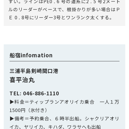
すい。ラインはPE0 . 6 号の道糸に2 . 5 号2メート
ルのリーダーがベースで、根掛かりが多い場合はＰ
Ｅ 0 . 8号にリーダー3号とワンランク太くする。
船宿infomation
三浦半島剣崎間口港
喜平治丸
TEL: 046-886-1110
▶︎料金＝ティップランアオリイカ乗合 一人１万
1500円（氷付き）
▶︎備考＝予約乗合、６時半出船。シャクリアオリ
イカ、ヤリイカ、キハダ、ワラサへも出船