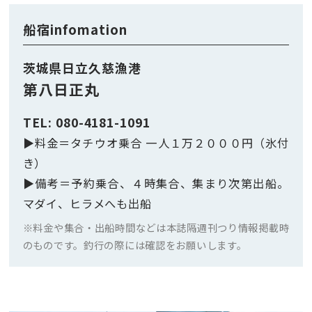
船宿infomation
茨城県日立久慈漁港
第八日正丸
TEL: 080-4181-1091
▶︎料金＝タチウオ乗合 一人１万２０００円（氷付
き）
▶︎備考＝予約乗合、４時集合、集まり次第出船。
マダイ、ヒラメへも出船
※料金や集合・出船時間などは本誌隔週刊つり情報掲載時
のものです。釣行の際には確認をお願いします。