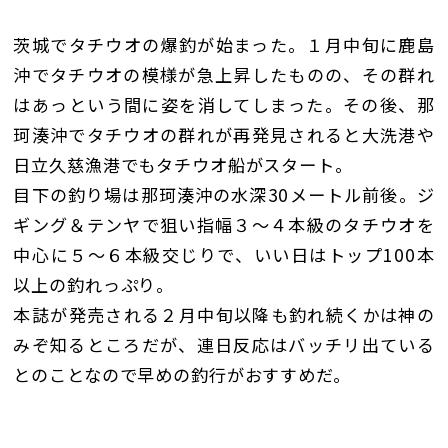
茨城でタチウオの爆釣が始まった。１月中旬に鹿島
沖でタチウオの模様が急上昇したものの、その群れ
はあっという間に姿を消してしまった。その後、那
珂湊沖でタチウオの群れが再発見されると大洗港や
日立久慈漁港でもタチウオ船がスタート。
目下の釣り場は那珂湊沖の水深30メートル前後。ジ
ギング＆テンヤで狙い指幅３〜４本級のタチウオを
中心に５〜６本級交じりで、いい日はトップ100本
以上の釣れっぷり。
本誌が発売される２月中旬以降も釣れ続くかは神の
みぞ知るところだが、連日反応はバッチリ出ている
とのことなので早めの釣行がおすすめだ。