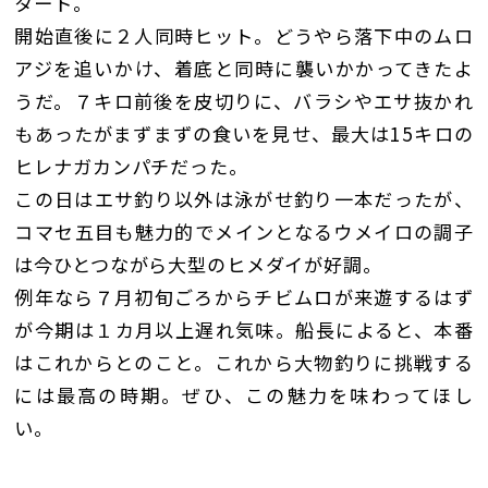
タート。
開始直後に２人同時ヒット。どうやら落下中のムロ
アジを追いかけ、着底と同時に襲いかかってきたよ
うだ。７キロ前後を皮切りに、バラシやエサ抜かれ
もあったがまずまずの食いを見せ、最大は15キロの
ヒレナガカンパチだった。
この日はエサ釣り以外は泳がせ釣り一本だったが、
コマセ五目も魅力的でメインとなるウメイロの調子
は今ひとつながら大型のヒメダイが好調。
例年なら７月初旬ごろからチビムロが来遊するはず
が今期は１カ月以上遅れ気味。船長によると、本番
はこれからとのこと。これから大物釣りに挑戦する
には最高の時期。ぜひ、この魅力を味わってほし
い。