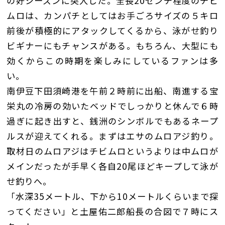
の好シーズンに突入した。全長20センチ程度のチビ
ムロは、カンパチとしてはお手ごろサイズの５キロ
前後が積極的にアタックしてくるから、泳がせ釣り
ビギナーにもチャンスがある。もちろん、大型にも
効くからこの時期を楽しみにしているファンは多
い。
南伊豆下田須崎港を午前２時前に出船、南進する宝
栄丸の冷房の効いたベッドでしっかりと休んで６時
過ぎに起き出すと、銭洲のシンボルでもあるネープ
ルスが迎えてくれる。まずはエサのムロアジ釣り。
取材日のムロアジはチビムロというよりは中ムロが
メインだったが手早く各自20尾ほどキープして泳が
せ釣りへ。
「水深35メートル、下から10メートルくらいまで探
ってください」と土屋佑二郎船長の合図で７時にス