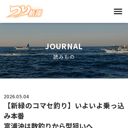
JOURNAL
読みもの
2026.05.04
【新緑のコマセ釣り】いよいよ乗っ込
み本番
富浦沖は数釣りから型狙いへ