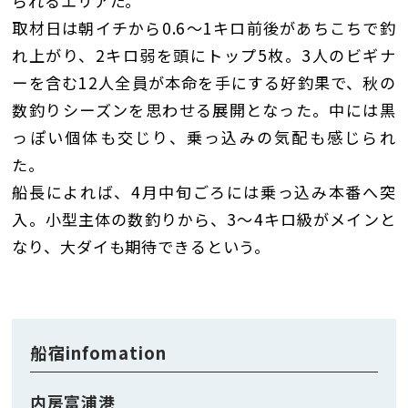
られるエリアだ。
取材日は朝イチから0.6〜1キロ前後があちこちで釣
れ上がり、2キロ弱を頭にトップ5枚。3人のビギナ
ーを含む12人全員が本命を手にする好釣果で、秋の
数釣りシーズンを思わせる展開となった。中には黒
っぽい個体も交じり、乗っ込みの気配も感じられ
た。
船長によれば、4月中旬ごろには乗っ込み本番へ突
入。小型主体の数釣りから、3〜4キロ級がメインと
なり、大ダイも期待できるという。
船宿infomation
内房富浦港