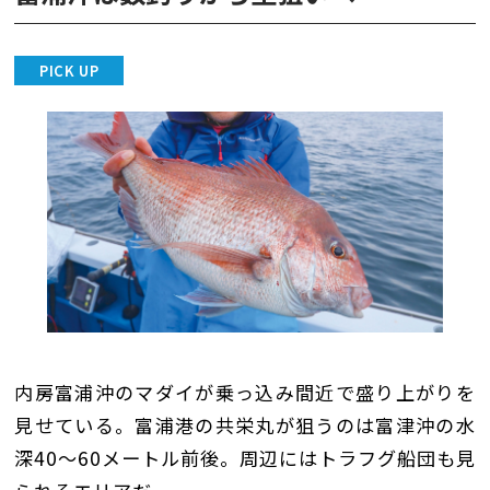
PICK UP
内房富浦沖のマダイが乗っ込み間近で盛り上がりを
見せている。富浦港の共栄丸が狙うのは富津沖の水
深40〜60メートル前後。周辺にはトラフグ船団も見